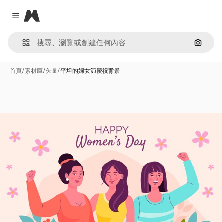
Magnific
Close menu
通過圖
首頁
/
素材庫
/
矢量
/
平坦的婦女節慶祝背景