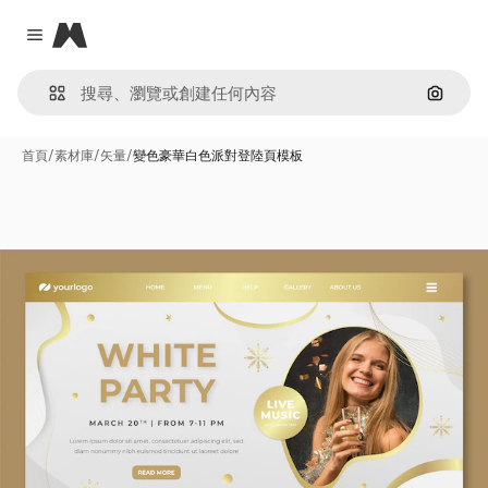
Magnific
Close menu
通過圖
首頁
/
素材庫
/
矢量
/
變色豪華白色派對登陸頁模板