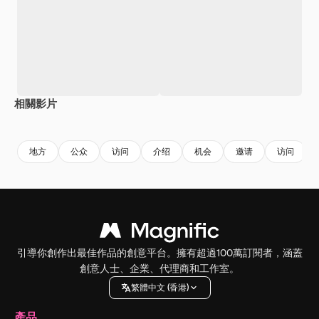
相關影片
Premium
Premium
Premium
Premium
地方
公众
访问
介绍
机会
邀请
访问
引導你創作出最佳作品的創意平台。擁有超過100萬訂閱者，涵蓋
創意人士、企業、代理商和工作室。
繁體中文 (香港)
產品