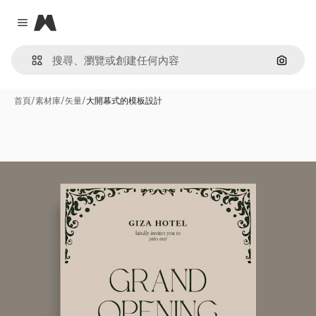
Magnific
Close menu
通過圖
首頁
/
素材庫
/
矢量
/
大開幕式的模板設計