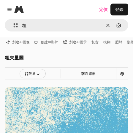
Magnific
定價
登錄
Close menu
清除
通過圖
創建AI圖像
創建AI影片
創建AI圖示
复古
模糊
肥胖
裂
粗矢量圖
矢量
過濾器