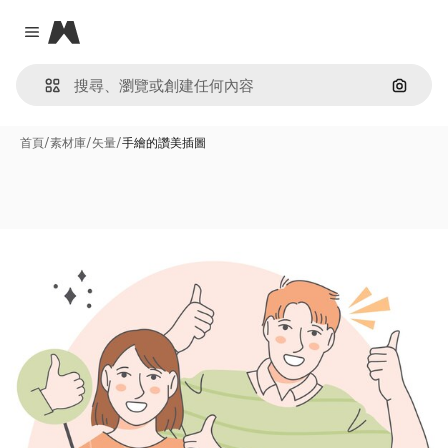
Magnific
Close menu
通過圖
首頁
/
素材庫
/
矢量
/
手繪的讚美插圖