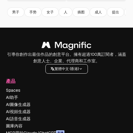
男子
手势
女子
人
插图
成人
提出
手
引導你創作出最佳作品的創意平台。擁有超過100萬訂閱者，涵蓋
創意人士、企業、代理商和工作室。
繁體中文 (香港)
產品
Spaces
AI助手
AI圖像生成器
AI視頻生成器
AI語音生成器
圖庫內容
新增