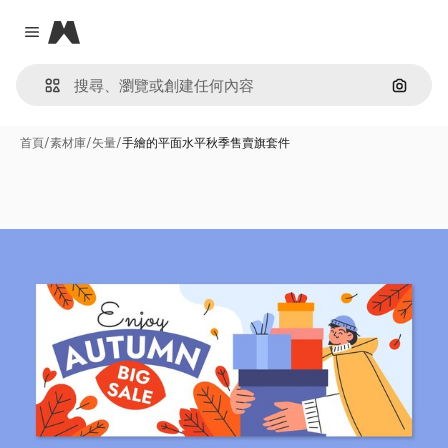
Magnific
Close menu
通過圖
首頁
/
素材庫
/
矢量
/
手繪的平面水平秋季售賣旗套件