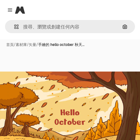
Magnific
Close menu
通過圖
首頁
/
素材庫
/
矢量
/
手繪的 hello october 秋天…