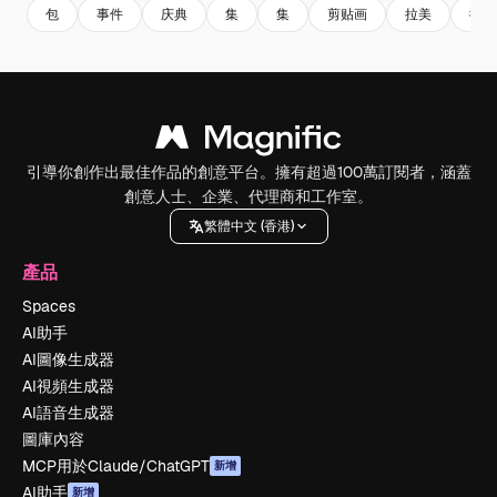
包
事件
庆典
集
集
剪贴画
拉美
徽章
引導你創作出最佳作品的創意平台。擁有超過100萬訂閱者，涵蓋
創意人士、企業、代理商和工作室。
繁體中文 (香港)
產品
Spaces
AI助手
AI圖像生成器
AI視頻生成器
AI語音生成器
圖庫內容
MCP用於Claude/ChatGPT
新增
AI助手
新增