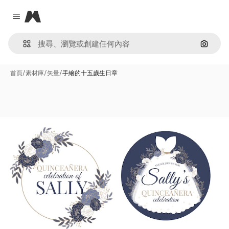
Magnific
Close menu
通過圖
首頁
/
素材庫
/
矢量
/
手繪的十五歲生日章