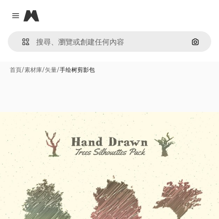
Magnific
Close menu
通過圖
首頁
/
素材庫
/
矢量
/
手绘树剪影包