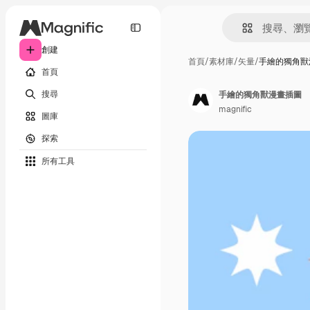
創建
首頁
/
素材庫
/
矢量
/
手繪的獨角獸
首頁
搜尋
手繪的獨角獸漫畫插圖
magnific
圖庫
探索
所有工具