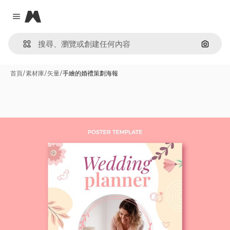
Magnific
Close menu
通過圖
首頁
/
素材庫
/
矢量
/
手繪的婚禮策劃海報