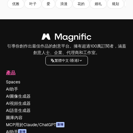
优雅
叶子
爱
浪漫
花的
婚礼
规划
海
引導你創作出最佳作品的創意平台。擁有超過100萬訂閱者，涵蓋
創意人士、企業、代理商和工作室。
繁體中文 (香港)
產品
Spaces
AI助手
AI圖像生成器
AI視頻生成器
AI語音生成器
圖庫內容
MCP用於Claude/ChatGPT
新增
AI助手
新增