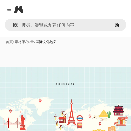
Magnific
Close menu
通過圖
首頁
/
素材庫
/
矢量
/
国际文化地图