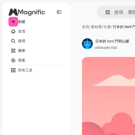
創建
首頁
/
素材庫
/
矢量
/
日本的 torii
首頁
搜尋
日本的 torii 門和山脈
pikisuperstar
圖庫
探索
所有工具