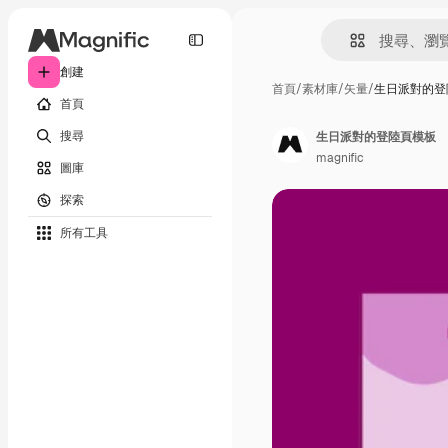
創建
首頁
/
素材庫
/
矢量
/
生日派對的登
首頁
搜尋
生日派對的登陸頁模板
magnific
圖庫
探索
所有工具