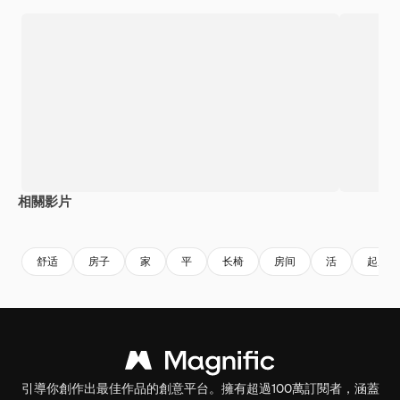
相關影片
Premium
Premium
Premium
Premium
舒适
房子
家
平
长椅
房间
活
起居室
引導你創作出最佳作品的創意平台。擁有超過100萬訂閱者，涵蓋