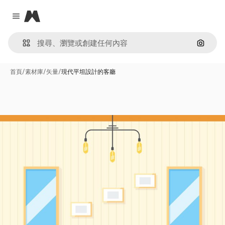
Magnific
Close menu
通過圖
首頁
/
素材庫
/
矢量
/
現代平坦設計的客廳