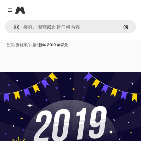
Magnific
Close menu
通過圖
首頁
/
素材庫
/
矢量
/
新年 2019 年背景