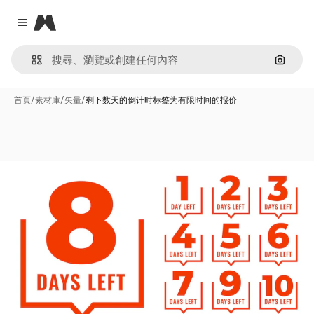
Magnific
Close menu
通過圖
首頁
/
素材庫
/
矢量
/
剩下数天的倒计时标签为有限时间的报价