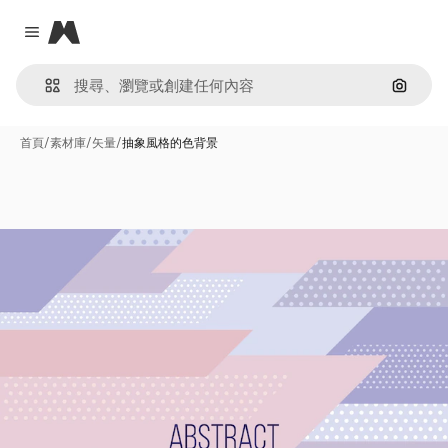
Magnific
Close menu
通過圖
首頁
/
素材庫
/
矢量
/
抽象風格的色背景