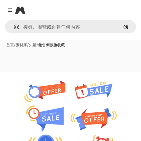
Magnific
Close menu
通過圖
首頁
/
素材庫
/
矢量
/
銷售倒數旗收藏