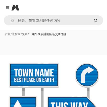
Magnific
Close menu
通過圖
首頁
/
素材庫
/
矢量
/
一組平面設計的藍色交通標誌