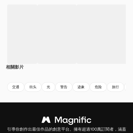
相關影片
Premium
Premium
Premium
Premium
交通
街头
光
警告
迹象
危险
旅行
道
引導你創作出最佳作品的創意平台。擁有超過100萬訂閱者，涵蓋