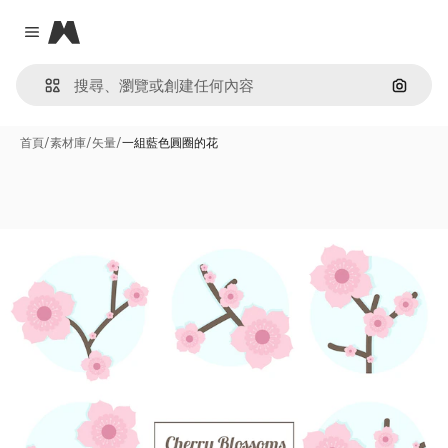
Magnific
Close menu
通過圖
首頁
/
素材庫
/
矢量
/
一組藍色圓圈的花