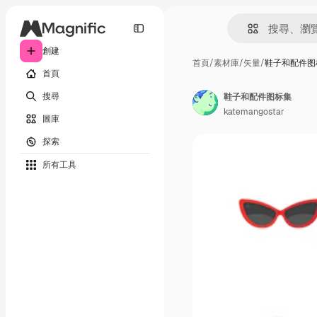
創建
首頁
/
素材庫
/
矢量
/
鞋子和配件图
首頁
搜尋
鞋子和配件图标集
katemangostar
圖庫
探索
所有工具