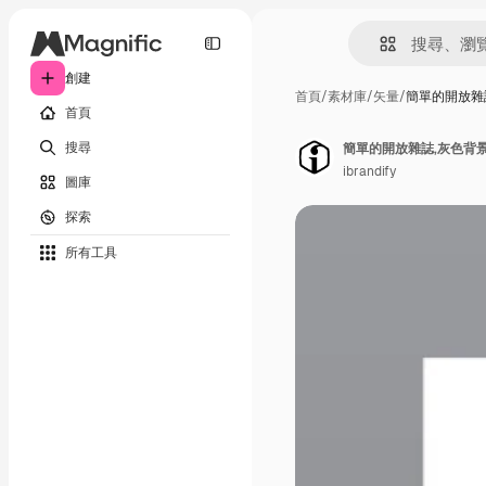
創建
首頁
/
素材庫
/
矢量
/
簡單的開放雜
首頁
搜尋
簡單的開放雜誌,灰色背
ibrandify
圖庫
探索
所有工具