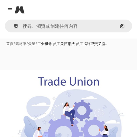
Magnific
Close menu
通過圖
首頁
/
素材庫
/
矢量
/
工会概念 员工关怀想法 员工福利或交叉监…