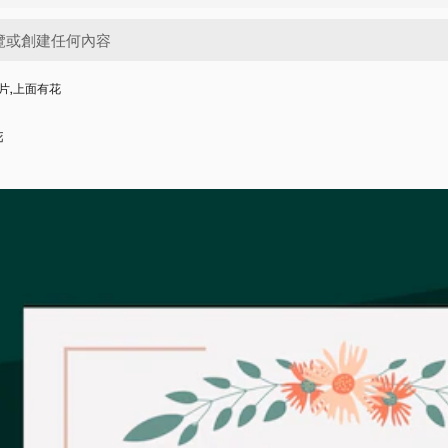
片,上面有花
花