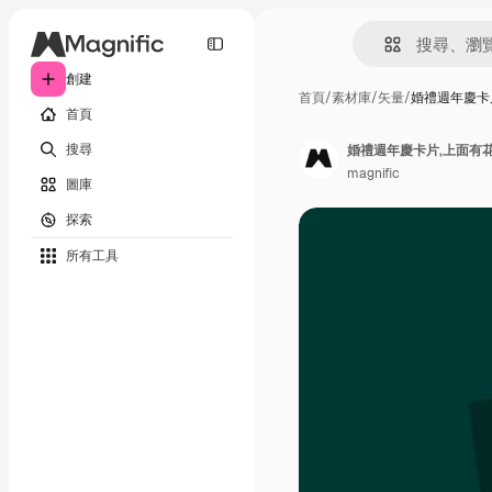
創建
首頁
/
素材庫
/
矢量
/
婚禮週年慶卡
首頁
搜尋
婚禮週年慶卡片,上面有
magnific
圖庫
探索
所有工具