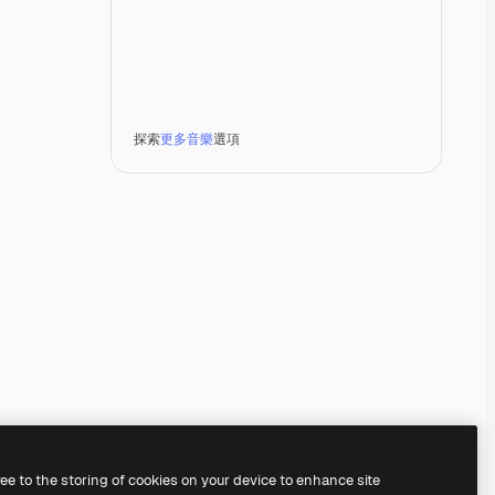
探索
更多音樂
選項
Premium
Premium
由AI生成
ree to the storing of cookies on your device to enhance site