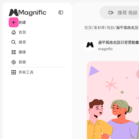
創建
首頁
/
素材庫
/
視頻
/
扁平風格友誼
首頁
搜尋
扁平風格友誼日背景動畫
magnific
圖庫
探索
所有工具