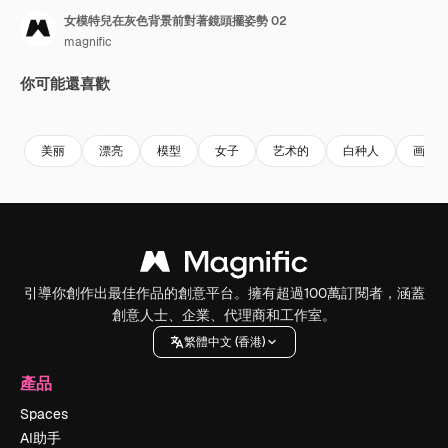
女模特兒在灰色背景前對著鏡頭擺姿勢 02
magnific
你可能還喜歡
美丽
漂亮
模型
女子
艺术的
白种人
画像
引導你創作出最佳作品的創意平台。擁有超過100萬訂閱者，涵蓋
創意人士、企業、代理商和工作室。
繁體中文 (香港)
產品
Spaces
AI助手