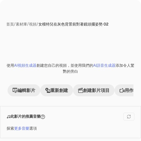
首頁
/
素材庫
/
視頻
/
女模特兒在灰色背景前對著鏡頭擺姿勢 02
使用
AI視頻生成器
創建您自己的視頻，並使用我們的
AI語音生成器
添加令人驚
艷的旁白
編輯影片
重新創建
創建影片項目
用作參
此影片的推薦音樂
探索
更多音樂
選項