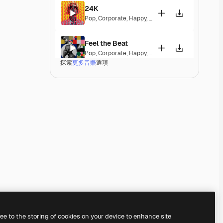
24K
Pop
,
Corporate
,
Happy
,
Energetic
,
Playful
,
Exciting
Feel the Beat
Pop
,
Corporate
,
Happy
,
Groovy
,
Energetic
,
Exciting
探索
更多音樂
選項
A Special Morning
Pop
,
Corporate
,
Happy
,
Laid Back
,
Peaceful
,
Hope
Dominion
Pop
,
Electronic
,
Corporate
,
Happy
,
Groovy
,
Energet
Fine Day Anthem
Pop
,
Corporate
,
Happy
,
Groovy
,
Peaceful
,
Hopeful
,
A Different Life
Pop
,
Corporate
,
Happy
,
Groovy
,
Energetic
ree to the storing of cookies on your device to enhance site