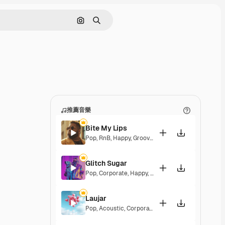
通過圖像搜索
搜尋
推薦音樂
Bite My Lips
Pop
,
RnB
,
Happy
,
Groovy
,
Soulful
,
Upbeat
Glitch Sugar
Pop
,
Corporate
,
Happy
,
Groovy
,
Upbeat
Laujar
Pop
,
Acoustic
,
Corporate
,
Happy
,
Hopeful
,
Sentim