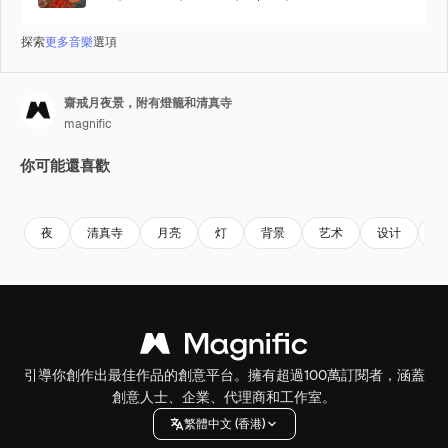
探索
更多音樂
選項
齋戒月夜景，附有燈籠和清真寺
magnific
你可能還喜歡
Premium
Premium
夜
清真寺
月亮
灯
背景
艺术
设计
节
引導你創作出最佳作品的創意平台。擁有超過100萬訂閱者，涵蓋
創意人士、企業、代理商和工作室。
繁體中文 (香港)