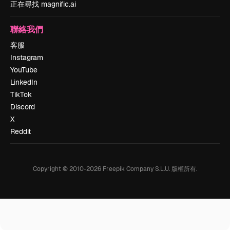
正在尋找 magnific.ai
聯絡我們
客服
Instagram
YouTube
LinkedIn
TikTok
Discord
X
Reddit
Copyright © 2010-
2026
Freepik Company S.L.U.
版權所有
.