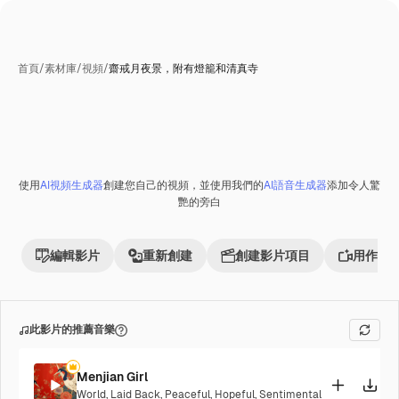
首頁
/
素材庫
/
視頻
/
齋戒月夜景，附有燈籠和清真寺
使用
AI視頻生成器
創建您自己的視頻，並使用我們的
AI語音生成器
添加令人驚
艷的旁白
編輯影片
重新創建
創建影片項目
用作參
此影片的推薦音樂
Menjian Girl
World
,
Laid Back
,
Peaceful
,
Hopeful
,
Sentimental