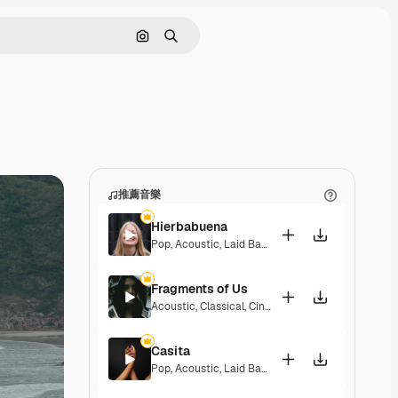
通過圖像搜索
搜尋
推薦音樂
Hierbabuena
Pop
,
Acoustic
,
Laid Back
,
Peaceful
,
Hopeful
,
Sent
Fragments of Us
Acoustic
,
Classical
,
Cinematic
,
Dramatic
,
Peacefu
Casita
Pop
,
Acoustic
,
Laid Back
,
Peaceful
,
Hopeful
,
Sent