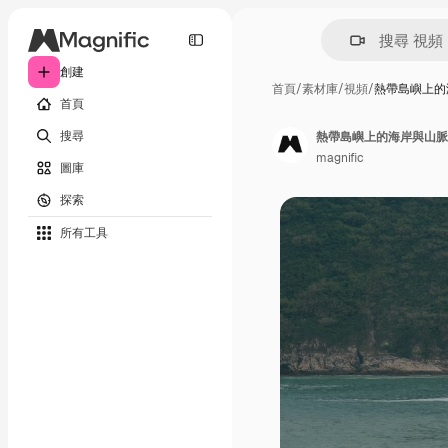
創建
首頁
/
素材庫
/
視頻
/
熱帶島嶼上的
首頁
搜尋
熱帶島嶼上的海岸與山脈
magnific
圖庫
探索
所有工具