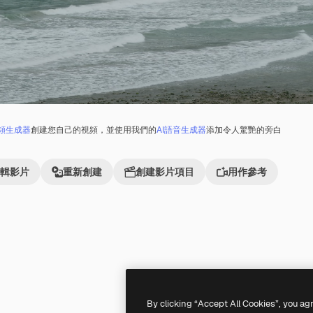
視頻生成器
創建您自己的視頻，並使用我們的
AI語音生成器
添加令人驚艷的旁白
輯影片
重新創建
創建影片項目
用作參考
Premium
Premium
By clicking “Accept All Cookies”, you ag