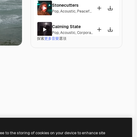
Stonecutters
Pop
,
Acoustic
,
Peaceful
,
Hopeful
,
Melancholic
Calming State
Pop
,
Acoustic
,
Corporate
,
Laid Back
,
Peaceful
,
Ho
探索
更多音樂
選項
Parguito
Pop
,
Acoustic
,
Happy
,
Groovy
,
Laid Back
,
Peaceful
If I Lose Myself Dancing
Pop
,
Acoustic
,
Reggae
,
Groovy
,
Laid Back
,
Peacef
Gentle Rains
Acoustic
,
Laid Back
,
Peaceful
,
Hopeful
,
Sentimen
Her Beautiful Garden
Acoustic
,
Cinematic
,
Laid Back
,
Peaceful
,
Hopefu
Premium
Premium
ree to the storing of cookies on your device to enhance site