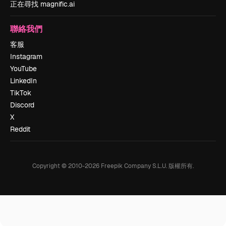
正在尋找 magnific.ai
聯絡我們
客服
Instagram
YouTube
LinkedIn
TikTok
Discord
X
Reddit
Copyright © 2010-
2026
Freepik Company S.L.U.
版權所有
.