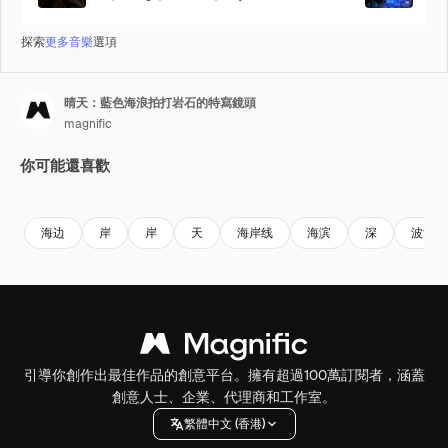
探索
更多音樂
選項
晴天：藍色海浪拍打岩石的特寫鏡頭
magnific
你可能還喜歡
Premium
Premium
Premium
Premium
海边
岸
岸
天
海岸线
海滨
深
波浪
引導你創作出最佳作品的創意平台。擁有超過100萬訂閱者，涵蓋
創意人士、企業、代理商和工作室。
繁體中文 (香港)