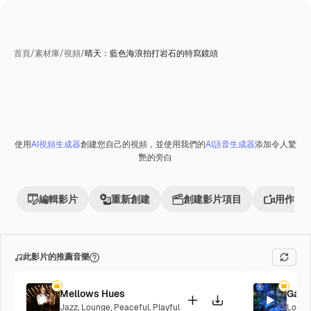
首頁
/
素材庫
/
視頻
/
晴天：藍色海浪拍打岩石的特寫鏡頭
使用
AI視頻生成器
創建您自己的視頻，並使用我們的
AI語音生成器
添加令人驚
艷的旁白
編輯影片
重新創建
創建影片項目
用作參
此影片的推薦音樂
Mellows Hues
Galac
Jazz
,
Lounge
,
Peaceful
,
Playful
Loung