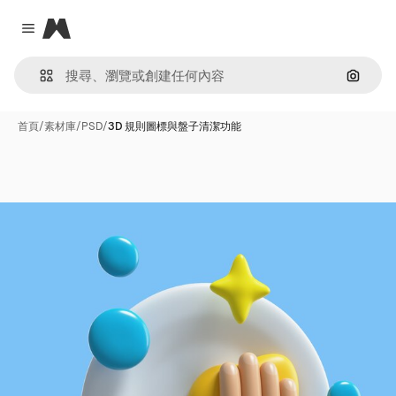
Magnific
Close menu
通過圖
首頁
/
素材庫
/
PSD
/
3D 規則圖標與盤子清潔功能