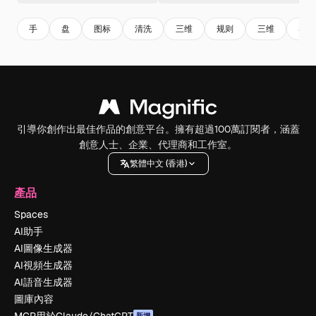
手
盘
图标
清洗
三维
规则
三维
3d r
引導你創作出最佳作品的創意平台。擁有超過100萬訂閱者，涵蓋
創意人士、企業、代理商和工作室。
繁體中文 (香港)
產品
Spaces
AI助手
AI圖像生成器
AI視頻生成器
AI語音生成器
圖庫內容
新增