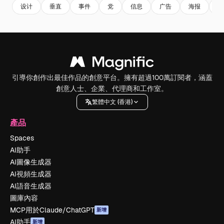
设计
垂直
事件
党
信息
广告
海报
邀
引導你創作出最佳作品的創意平台。擁有超過100萬訂閱者，涵蓋
創意人士、企業、代理商和工作室。
繁體中文 (香港)
產品
Spaces
AI助手
AI圖像生成器
AI視頻生成器
AI語音生成器
圖庫內容
MCP用於Claude/ChatGPT
新增
AI助手
新增