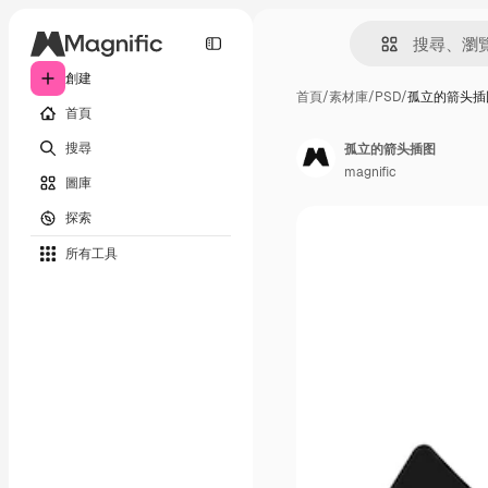
創建
首頁
/
素材庫
/
PSD
/
孤立的箭头插
首頁
搜尋
孤立的箭头插图
magnific
圖庫
探索
所有工具