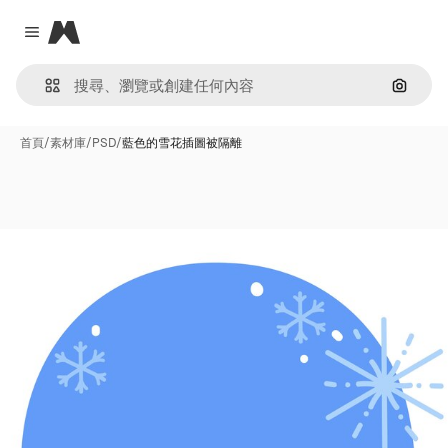
Magnific
Close menu
通過圖
首頁
/
素材庫
/
PSD
/
藍色的雪花插圖被隔離