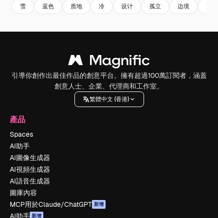
雪
蓝色
质地
冷
设计
孤立
边境
雪花
引導你創作出最佳作品的創意平台。擁有超過100萬訂閱者，涵蓋
創意人士、企業、代理商和工作室。
繁體中文 (香港)
產品
Spaces
AI助手
AI圖像生成器
AI視頻生成器
AI語音生成器
圖庫內容
MCP用於Claude/ChatGPT
新增
AI助手
新增