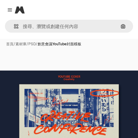
Magnific
Close menu
通過圖
首頁
/
素材庫
/
PSD
/
創意會議YouTube封面模板