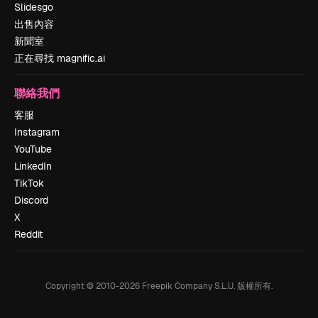
Slidesgo
出售內容
新聞室
正在尋找 magnific.ai
聯絡我們
客服
Instagram
YouTube
LinkedIn
TikTok
Discord
X
Reddit
Copyright © 2010-
2026
Freepik Company S.L.U.
版權所有
.