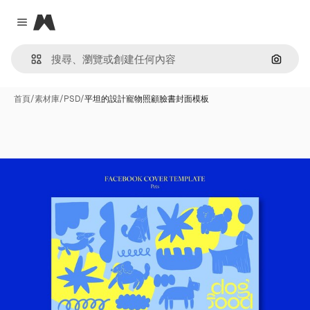
Magnific
Close menu
通過圖
首頁
/
素材庫
/
PSD
/
平坦的設計寵物照顧臉書封面模板