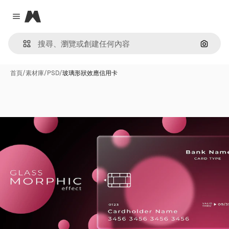
Magnific
Close menu
通過圖
首頁
/
素材庫
/
PSD
/
玻璃形狀效應信用卡