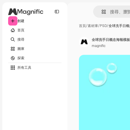
創建
首頁
/
素材庫
/
PSD
/
全球洗手日概
首頁
搜尋
全球洗手日概念海報模板
magnific
圖庫
探索
所有工具