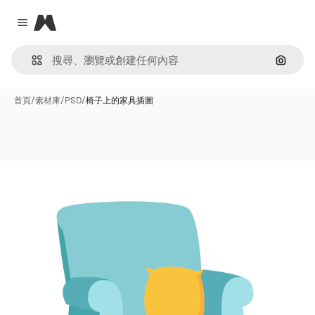
Magnific
Close menu
通過圖
首頁
/
素材庫
/
PSD
/
椅子上的家具插圖