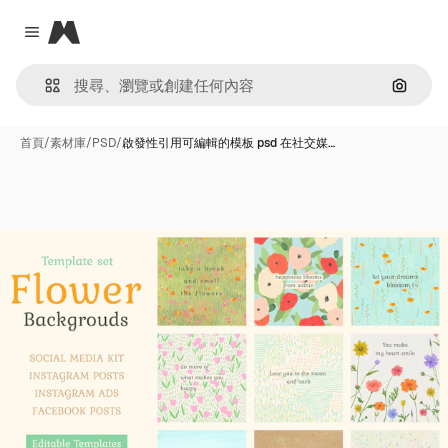
Magnific
Close menu
通過圖
首頁
/
素材庫
/
PSD
/
啟發性引用可編輯的模板 psd 在社交媒…