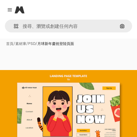
Magnific
Close menu
通過圖
首頁
/
素材庫
/
PSD
/
月球新年慶祝登陸頁面