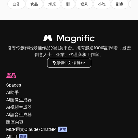
业务
食品
海报
甜
糖果
小吃
甜点
好
引導你創作出最佳作品的創意平台。擁有超過100萬訂閱者，涵蓋
創意人士、企業、代理商和工作室。
繁體中文 (香港)
產品
Spaces
AI助手
AI圖像生成器
AI視頻生成器
AI語音生成器
圖庫內容
MCP用於Claude/ChatGPT
新增
AI助手
新增