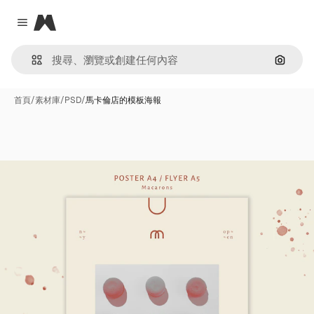
Magnific
Close menu
通過圖
首頁
/
素材庫
/
PSD
/
馬卡倫店的模板海報