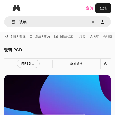
Magnific
定價
登錄
Close menu
清除
通過圖
創建AI圖像
創建AI影片
個性化設計
烟雾
玻璃球
高科技
玻璃 PSD
PSD
過濾器