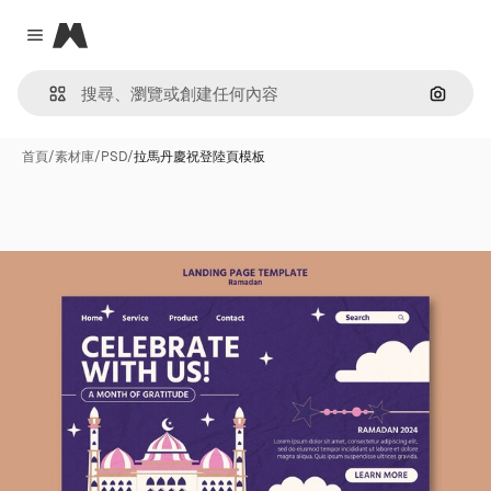
Magnific
Close menu
通過圖
首頁
/
素材庫
/
PSD
/
拉馬丹慶祝登陸頁模板