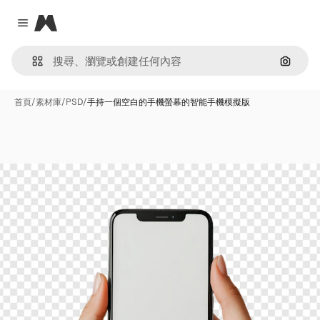
Magnific
Close menu
通過圖
首頁
/
素材庫
/
PSD
/
手持一個空白的手機螢幕的智能手機模擬版