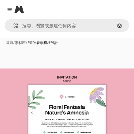
Magnific
Close menu
通過圖
首頁
/
素材庫
/
PSD
/
春季模板設計