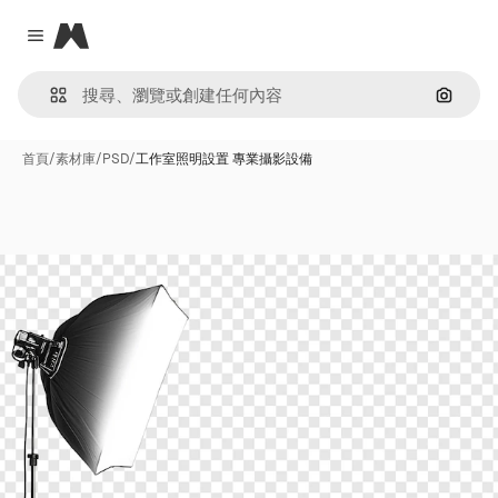
Magnific
Close menu
通過圖
首頁
/
素材庫
/
PSD
/
工作室照明設置 專業攝影設備