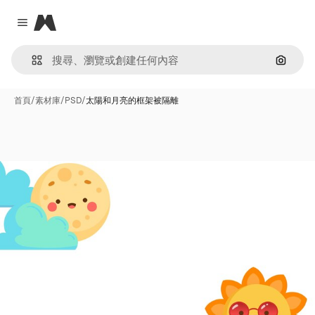
Magnific
Close menu
通過圖
首頁
/
素材庫
/
PSD
/
太陽和月亮的框架被隔離