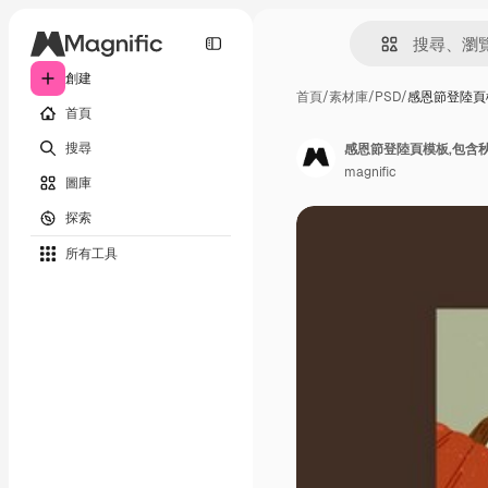
創建
首頁
/
素材庫
/
PSD
/
感恩節登陸頁
首頁
搜尋
感恩節登陸頁模板,包含
magnific
圖庫
探索
所有工具